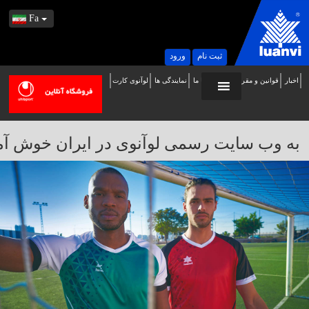
Fa
ثبت نام
ورود
اخبار
قوانین و مقررات
تماس با ما
نمایندگی ها
لوآنوی کارت
ه
ب
ایت
به وب سایت رسمی لوآنوی در ایران خوش آمدید / 
سمی
وآنوی
ر
یران
وش
مدید