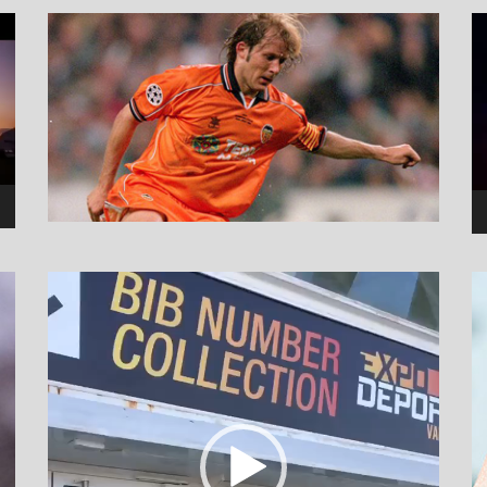
نما
وید
نمایشگر
ویدیو