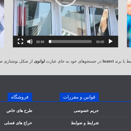
00:58
00:00
 با برند
luanvi
در جستجوهای خود به جای عبارت
لوانوی
از شکل نوشتاری ص
قوانین و مقررات
فروشگاه
حریم خصوصی
طرح های خاص
شرایط و ضوابط
حراج های فصلی