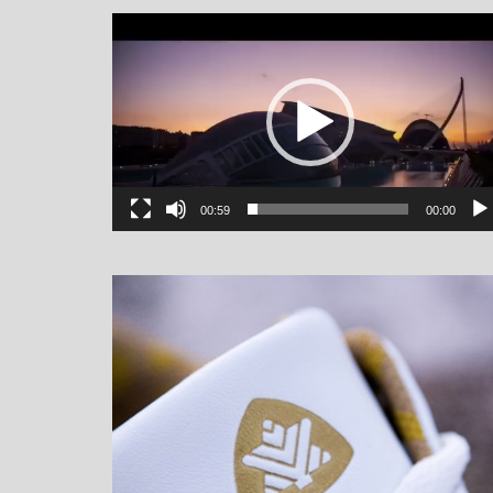
یشگر
یو
00:59
00:00