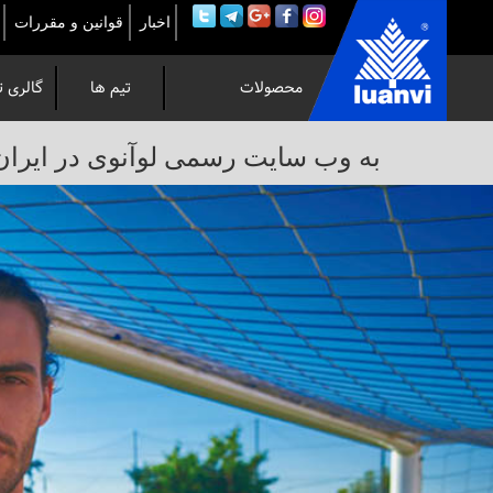
اخبار
قوانین و مقررات
محصولات
تیم ها
گالری ت
به
به وب سایت رسمی لوآنوی در ایران خوش 
وب
سایت
رسمی
لوآنوی
در
ایران
خوش