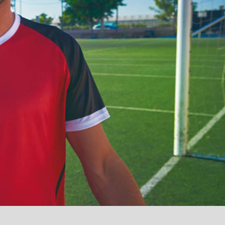
آمدید
/
luanvi