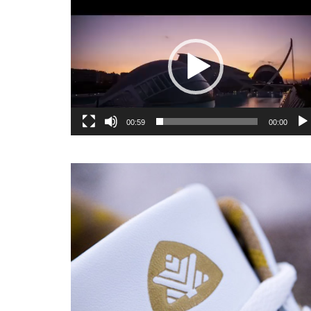
یشگر
یو
00:59
00:00