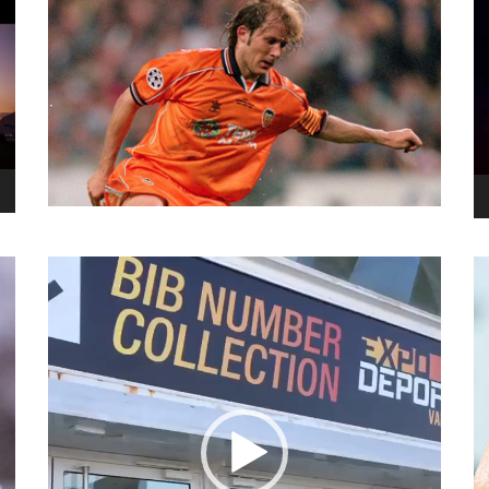
نما
وید
نمایشگر
ویدیو