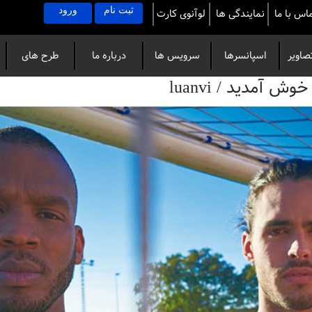
ثبت نام
ورود
اس با ما
نمایندگی ها
لوآنوی کارت
صاویر
اسپانسرها
سرویس ها
درباره ما
طرح های
آمدید / luanvi
خاص