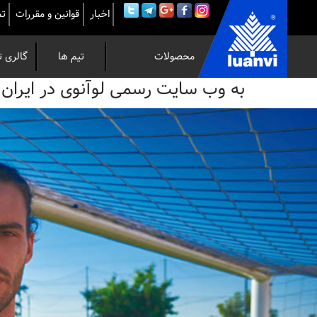
اخبار
قوانین و مقررات
تم
محصولات
تیم ها
گالری ت
به
به وب سایت رسمی لوآنوی در ایران خوش 
وب
سایت
رسمی
لوآنوی
در
ایران