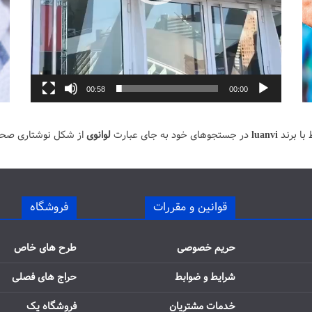
00:58
00:00
با برند
luanvi
در جستجوهای خود به جای عبارت
لوانوی
از شکل نوشتاری صح
قوانین و مقررات
فروشگاه
حریم خصوصی
طرح های خاص
شرایط و ضوابط
حراج های فصلی
خدمات مشتریان
فروشگاه یک