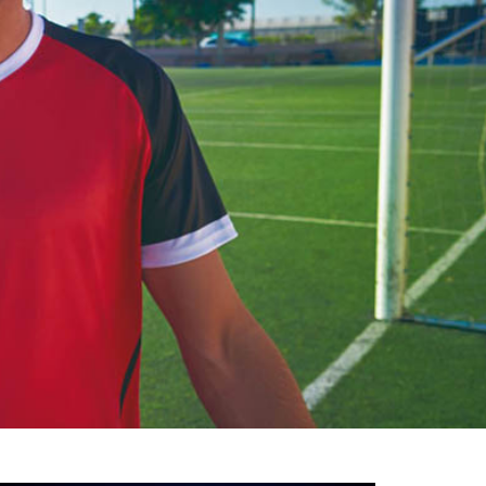
خوش
آمدید
/
luanvi