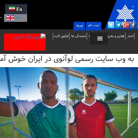
Fa
En
ثبت نام
ورود
ه
اخبار
قوانین و مقررات
تماس با ما
نمایندگی ها
لوآنوی کارت
ب
به وب سایت رسمی لوآنوی در ایران خوش آمدید / i
ایت
سمی
وآنوی
ر
یران