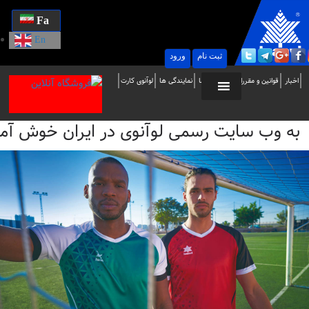
Fa
En
ثبت نام
ورود
ه
اخبار
قوانین و مقررات
تماس با ما
نمایندگی ها
لوآنوی کارت
ب
به وب سایت رسمی لوآنوی در ایران خوش آمدید / i
ایت
سمی
وآنوی
ر
یران