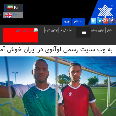
Fa
En
ثبت نام
ورود
ه
اخبار
قوانین و مقررات
تماس با ما
نمایندگی ها
لوآنوی کارت
ب
به وب سایت رسمی لوآنوی در ایران خوش آمدید / i
ایت
سمی
وآنوی
ر
یران