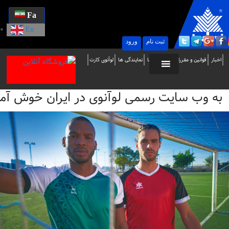
Fa
En
ثبت نام
ورود
ه
اخبار
قوانین و مقررات
تماس با ما
نمایندگی ها
لوآنوی کارت
ب
به وب سایت رسمی لوآنوی در ایران خوش آمدید / i
ایت
سمی
وآنوی
ر
یران