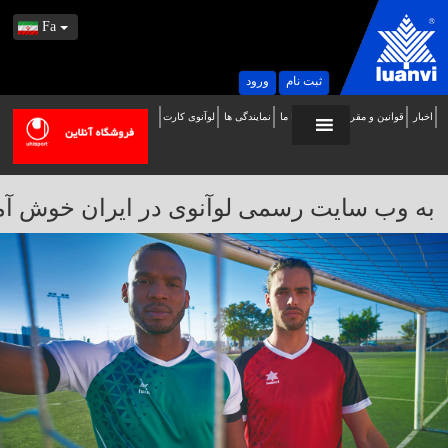
Fa
ثبت نام
ورود
اخبار
قوانین و مقررات
تماس با ما
نمایندگی ها
لوآنوی کارت
ه
ب
ایت
به وب سایت رسمی لوآنوی در ایران خوش آمدید / 
سمی
وآنوی
ر
یران
وش
مدید