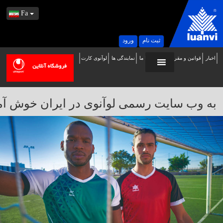
Fa
ثبت نام
ورود
اخبار
قوانین و مقررات
تماس با ما
نمایندگی ها
لوآنوی کارت
ه
ب
ایت
به وب سایت رسمی لوآنوی در ایران خوش آمدید / 
سمی
وآنوی
ر
یران
وش
مدید