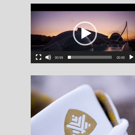
یشگر
یو
00:59
00:00