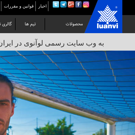
اخبار
قوانین و مقررات
محصولات
تیم ها
گالری ت
به
به وب سایت رسمی لوآنوی در ایران خوش 
وب
سایت
رسمی
لوآنوی
در
ایران
خوش