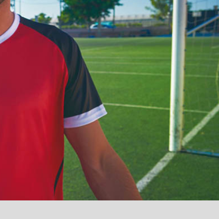
آمدید
/
luanvi