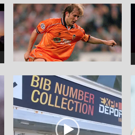
نما
وید
نمایشگر
ویدیو