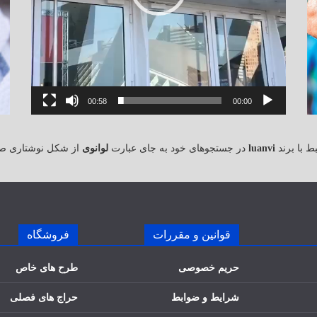
00:58
00:00
 با برند
luanvi
در جستجوهای خود به جای عبارت
لوانوی
از شکل نوشتاری ص
قوانین و مقررات
فروشگاه
حریم خصوصی
طرح های خاص
شرایط و ضوابط
حراج های فصلی