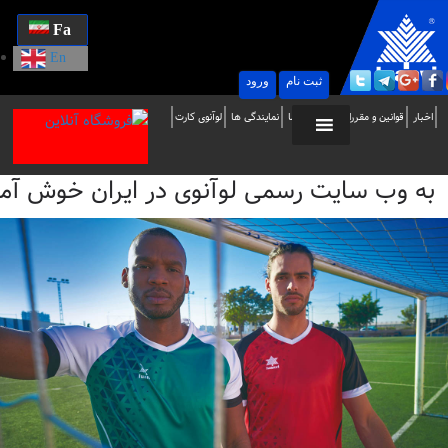
Fa
En
ثبت نام
ورود
ه
اخبار
قوانین و مقررات
تماس با ما
نمایندگی ها
لوآنوی کارت
ب
به وب سایت رسمی لوآنوی در ایران خوش آمدید / i
ایت
سمی
وآنوی
ر
یران