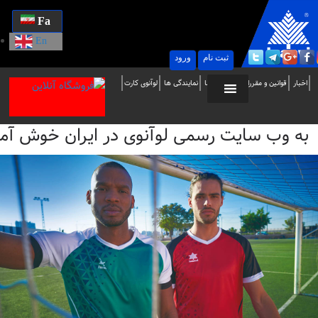
Fa
En
ثبت نام
ورود
ه
اخبار
قوانین و مقررات
تماس با ما
نمایندگی ها
لوآنوی کارت
ب
به وب سایت رسمی لوآنوی در ایران خوش آمدید / i
ایت
سمی
وآنوی
ر
یران