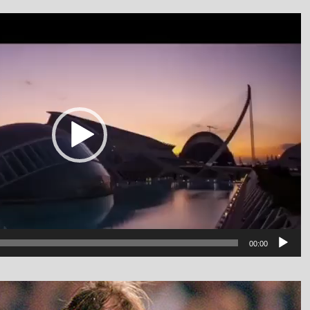
نمایشگر
ویدیو
luanv
00:00