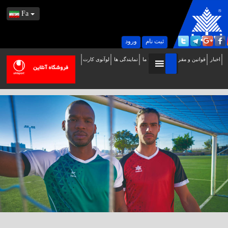
Fa
ثبت نام
ورود
اخبار
قوانین و مقررات
تماس با ما
نمایندگی ها
لوآنوی کارت
ه
ب
ایت
سمی
وآنوی
ر
یران
وش
مدید