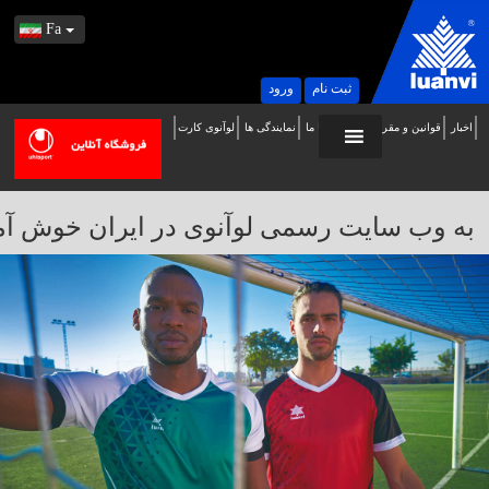
Fa
ثبت نام
ورود
اخبار
قوانین و مقررات
تماس با ما
نمایندگی ها
لوآنوی کارت
ه
ب
ایت
به وب سایت رسمی لوآنوی در ایران خوش آمدید / 
سمی
وآنوی
ر
یران
وش
مدید