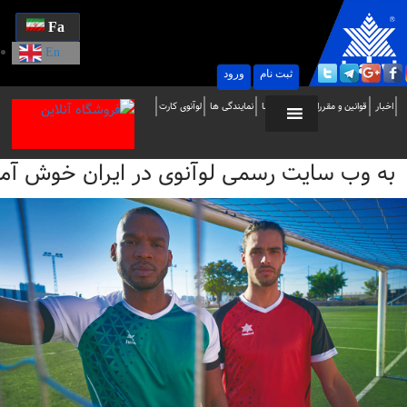
Fa
En
ثبت نام
ورود
ه
اخبار
قوانین و مقررات
تماس با ما
نمایندگی ها
لوآنوی کارت
ب
به وب سایت رسمی لوآنوی در ایران خوش آمدید / i
ایت
سمی
وآنوی
ر
یران