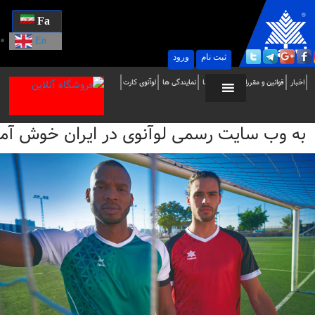
Fa
En
ثبت نام
ورود
ه
اخبار
قوانین و مقررات
تماس با ما
نمایندگی ها
لوآنوی کارت
ب
به وب سایت رسمی لوآنوی در ایران خوش آمدید / i
ایت
سمی
وآنوی
ر
یران