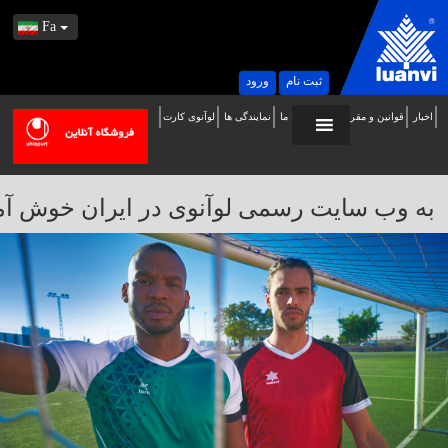
Fa
ثبت نام
ورود
اخبار
قوانین و مقررات
تماس با ما
نمایندگی ها
لوآنوی کارت
ه
ب
ایت
به وب سایت رسمی لوآنوی در ایران خوش آمدید / 
سمی
وآنوی
ر
یران
وش
مدید