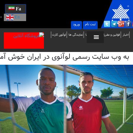
Fa
En
ثبت نام
ورود
ه
اخبار
قوانین و مقررات
تماس با ما
نمایندگی ها
لوآنوی کارت
ب
به وب سایت رسمی لوآنوی در ایران خوش آمدید / i
ایت
سمی
وآنوی
ر
یران