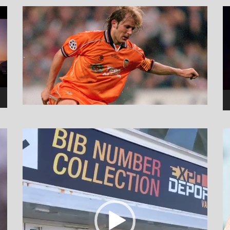
نما
وید
نمایشگر
ویدیو