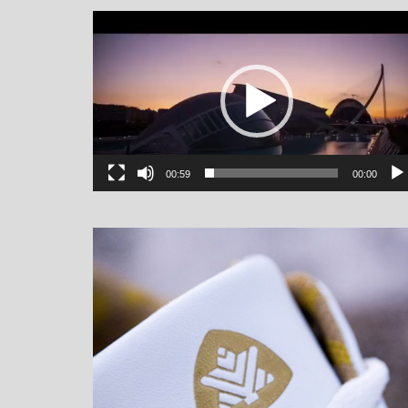
یشگر
یو
00:59
00:00