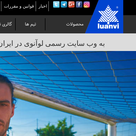
اخبار
قوانین و مقررات
محصولات
تیم ها
گالری ت
به
به وب سایت رسمی لوآنوی در ایران خوش 
وب
سایت
رسمی
لوآنوی
در
ایران
خوش