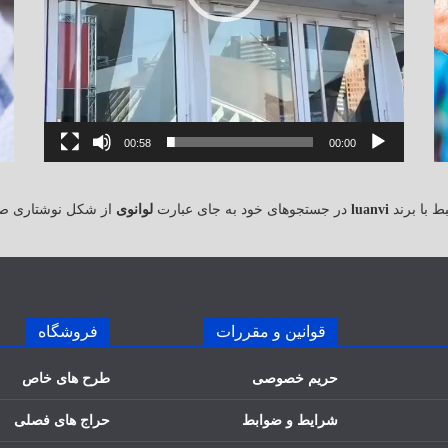
00:58
00:00
 با برند
luanvi
در جستجوهای خود به جای عبارت
لوانوی
از شکل نوشتاری ص
قوانین و مقررات
فروشگاه
حریم خصوصی
طرح های خاص
شرایط و ضوابط
حراج های فصلی