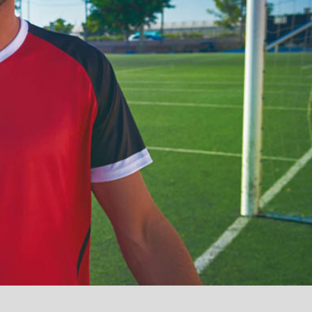
آمدید
/
luanvi