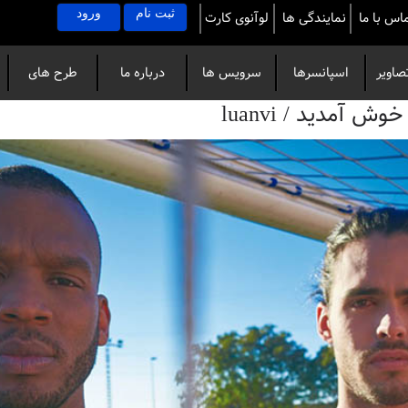
ثبت نام
ورود
اس با ما
نمایندگی ها
لوآنوی کارت
صاویر
اسپانسرها
سرویس ها
درباره ما
طرح های
آمدید / luanvi
خاص