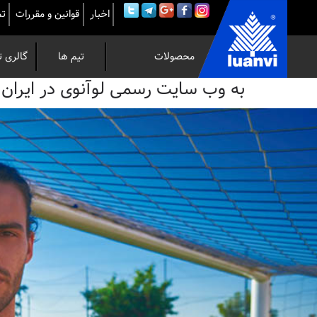
اخبار
قوانین و مقررات
تم
محصولات
تیم ها
گالری ت
به
به وب سایت رسمی لوآنوی در ایران خوش 
وب
سایت
رسمی
لوآنوی
در
ایران