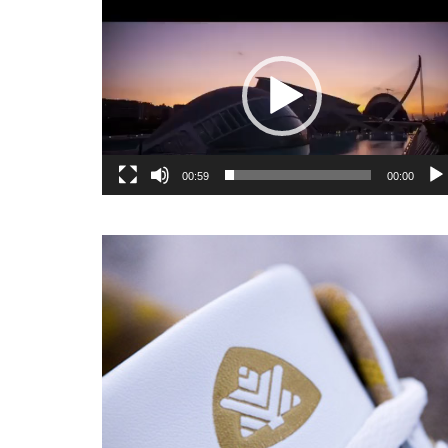
یشگر
یو
00:59
00:00