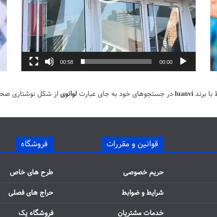
00:58
00:00
با برند
luanvi
در جستجوهای خود به جای عبارت
لوانوی
از شکل نوشتاری صح
قوانین و مقررات
فروشگاه
حریم خصوصی
طرح های خاص
شرایط و ضوابط
حراج های فصلی
خدمات مشتریان
فروشگاه یک