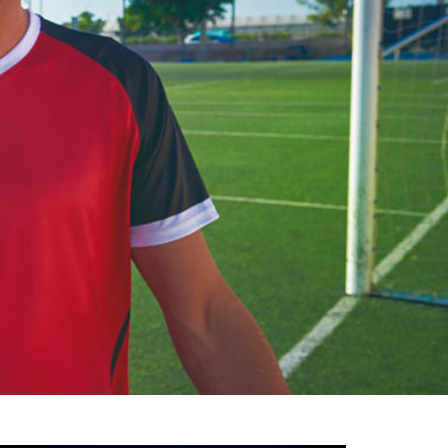
خوش
آمدید
/
luanvi