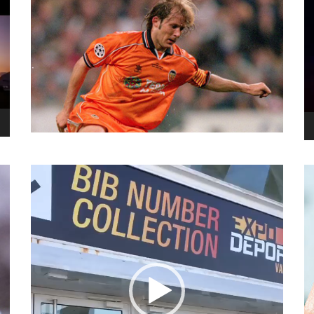
نما
وید
نمایشگر
ویدیو