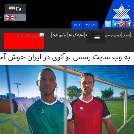
Fa
En
ثبت نام
ورود
ه
اخبار
قوانین و مقررات
تماس با ما
نمایندگی ها
لوآنوی کارت
ب
به وب سایت رسمی لوآنوی در ایران خوش آمدید / i
ایت
سمی
وآنوی
ر
یران