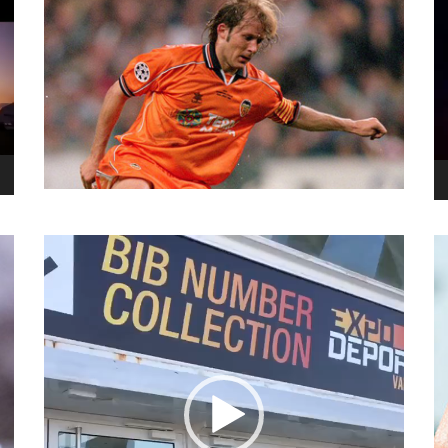
نما
وید
نمایشگر
ویدیو