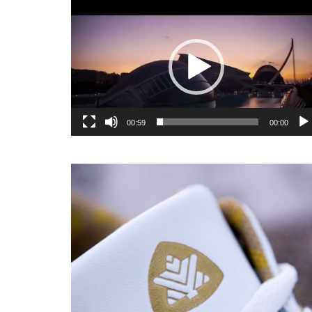
یشگر
یو
00:59
00:00