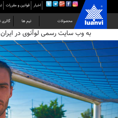
اخبار
قوانین و مقررات
تم
محصولات
تیم ها
گالری ت
به
به وب سایت رسمی لوآنوی در ایران خوش 
وب
سایت
رسمی
لوآنوی
در
ایران