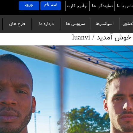
ثبت نام
ورود
اس با ما
نمایندگی ها
لوآنوی کارت
صاویر
اسپانسرها
سرویس ها
درباره ما
طرح های
آمدید / luanvi
خاص