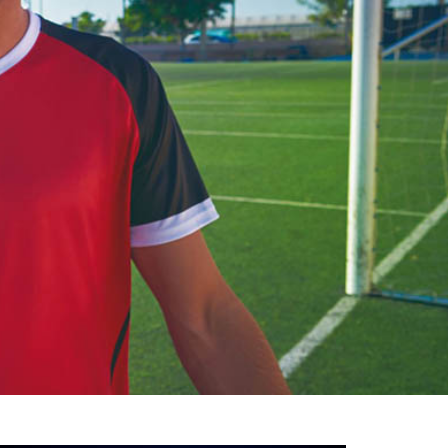
خوش
آمدید
/
luanvi