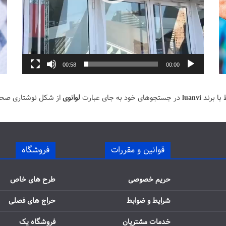
00:58
00:00
با برند
luanvi
در جستجوهای خود به جای عبارت
لوانوی
از شکل نوشتاری صح
قوانین و مقررات
فروشگاه
حریم خصوصی
طرح های خاص
شرایط و ضوابط
حراج های فصلی
خدمات مشتریان
فروشگاه یک