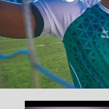
یشگر
یو