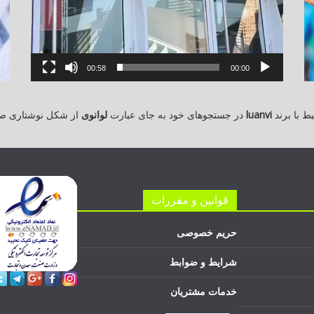
00:58
00:00
 با برند
luanvi
در جستجوهای خود به جای عبارت
لوانوی
از شکل نوشتاری ص
قوانین و مقررات
حریم خصوصی
شرایط و ضوابط
خدمات مشتریان