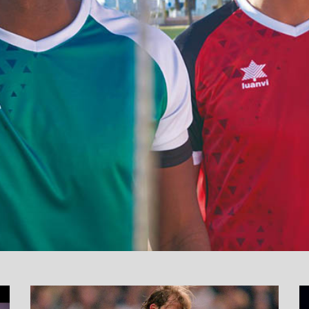
نما
وید