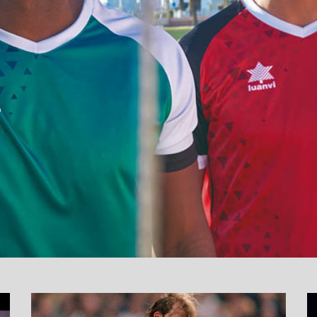
نما
وید