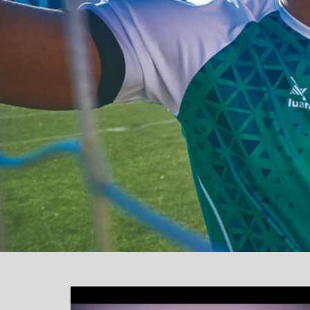
یشگر
یو