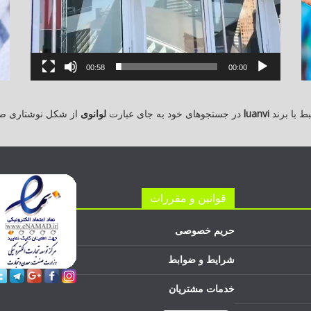
00:58
00:00
 با برند
luanvi
در جستجوهای خود به جای عبارت
لوانوی
از شکل نوشتاری ص
قوانین و مقررات
حریم خصوصی
شرایط و ضوابط
خدمات مشتریان