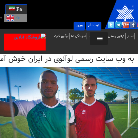
Fa
En
ثبت نام
ورود
ه
اخبار
قوانین و مقررات
تماس با ما
نمایندگی ها
لوآنوی کارت
ب
به وب سایت رسمی لوآنوی در ایران خوش آمدید / i
ایت
سمی
وآنوی
ر
یران