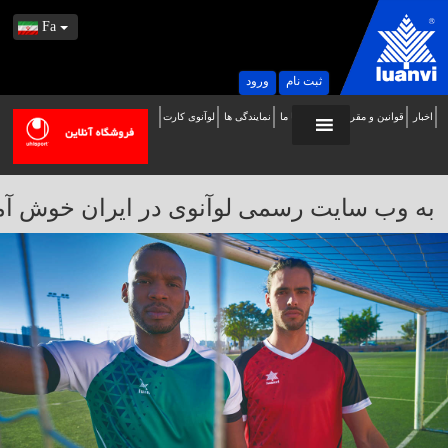
Fa
ثبت نام
ورود
اخبار
قوانین و مقررات
تماس با ما
نمایندگی ها
لوآنوی کارت
ه
ب
ایت
به وب سایت رسمی لوآنوی در ایران خوش آمدید / 
سمی
وآنوی
ر
یران
وش
مدید