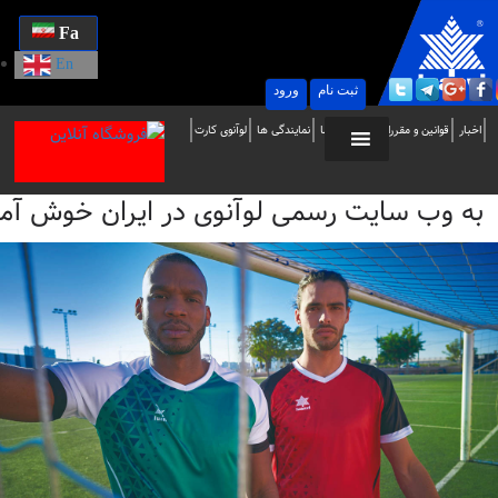
Fa
En
ثبت نام
ورود
ه
اخبار
قوانین و مقررات
تماس با ما
نمایندگی ها
لوآنوی کارت
ب
به وب سایت رسمی لوآنوی در ایران خوش آمدید / i
ایت
سمی
وآنوی
ر
یران