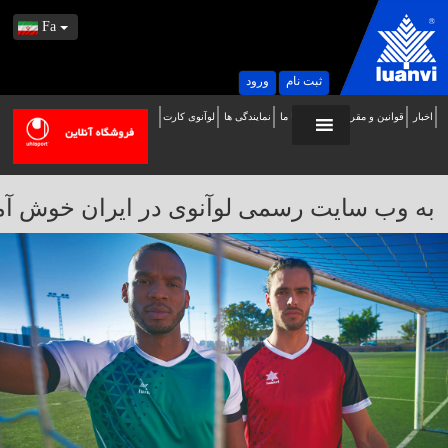
Fa
ثبت نام
ورود
اخبار
قوانین و مقررات
تماس با ما
نمایندگی ها
لوآنوی کارت
ه
ب
ایت
به وب سایت رسمی لوآنوی در ایران خوش آمدید / 
سمی
وآنوی
ر
یران
وش
مدید