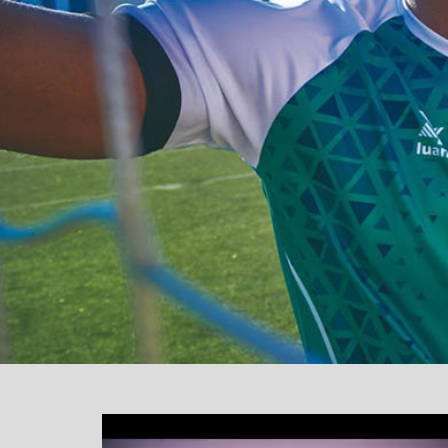
یشگر
یو