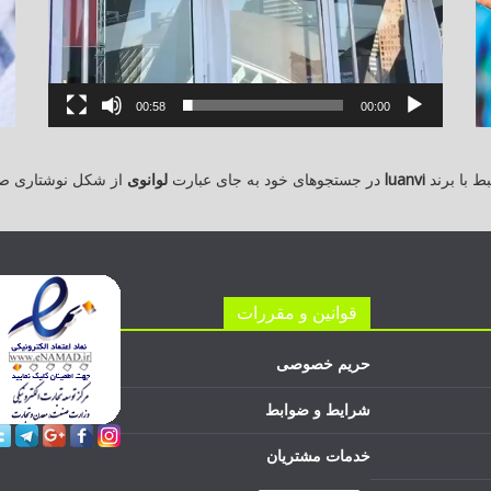
00:58
00:00
 با برند
luanvi
در جستجوهای خود به جای عبارت
لوانوی
از شکل نوشتاری ص
قوانین و مقررات
حریم خصوصی
شرایط و ضوابط
خدمات مشتریان