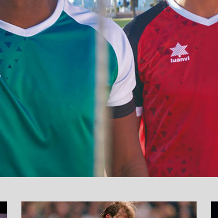
نما
وید