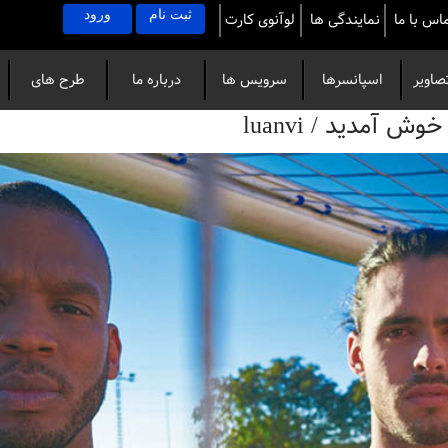
ثبت نام
ورود
اس با ما
نمایندگی ها
لوآنوی کارت
صاویر
اسپانسرها
سرویس ها
درباره ما
طرح های
آمدید / luanvi
خاص