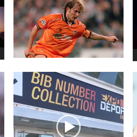
نما
وید
نمایشگر
ویدیو