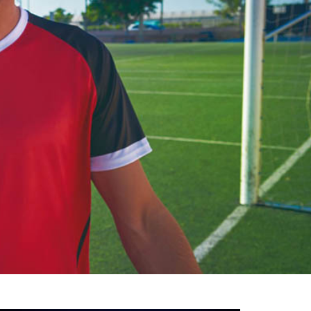
خوش
آمدید
/
luanvi