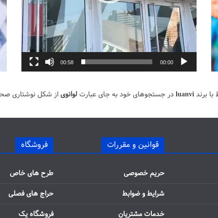
00:58
00:00
با برند
luanvi
در جستجوهای خود به جای عبارت
لوانوی
از شکل نوشتاری صح
قوانین و مقررات
فروشگاه
حریم خصوصی
طرح های خاص
شرایط و ضوابط
حراج های فصلی
خدمات مشتریان
فروشگاه یک