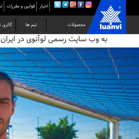
اخبار
قوانین و مقررات
تم
محصولات
تیم ها
گالری ت
به
به وب سایت رسمی لوآنوی در ایران خوش 
وب
سایت
رسمی
لوآنوی
در
ایران