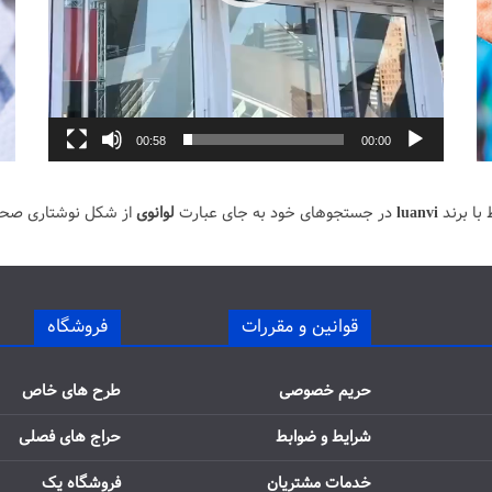
00:58
00:00
با برند
luanvi
در جستجوهای خود به جای عبارت
لوانوی
از شکل نوشتاری صح
قوانین و مقررات
فروشگاه
حریم خصوصی
طرح های خاص
شرایط و ضوابط
حراج های فصلی
خدمات مشتریان
فروشگاه یک