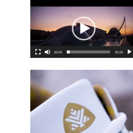
یشگر
یو
00:59
00:00