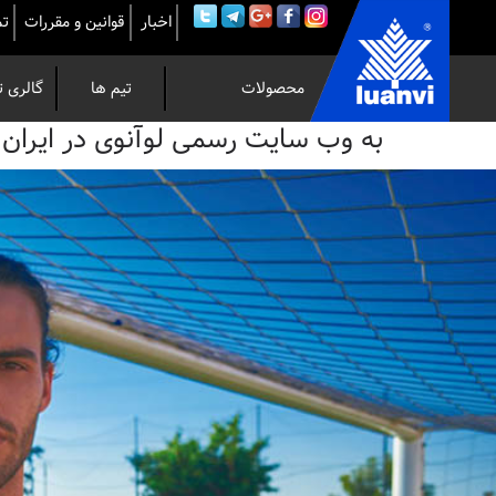
اخبار
قوانین و مقررات
تم
محصولات
تیم ها
گالری ت
به
به وب سایت رسمی لوآنوی در ایران خوش 
وب
سایت
رسمی
لوآنوی
در
ایران