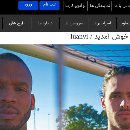
ثبت نام
ورود
اس با ما
نمایندگی ها
لوآنوی کارت
صاویر
اسپانسرها
سرویس ها
درباره ما
طرح های
آمدید / luanvi
خاص