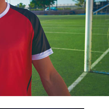
خوش
آمدید
/
luanvi