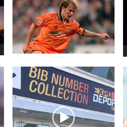
نما
وید
نمایشگر
ویدیو