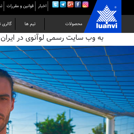
اخبار
قوانین و مقررات
تم
محصولات
تیم ها
گالری ت
به
به وب سایت رسمی لوآنوی در ایران خوش 
وب
سایت
رسمی
لوآنوی
در
ایران