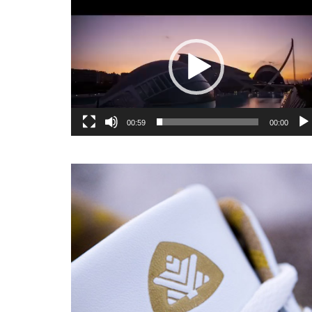
یشگر
یو
00:59
00:00