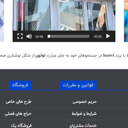
00:58
00:00
با برند
luanvi
در جستجوهای خود به جای عبارت
لوانوی
از شکل نوشتاری صح
قوانین و مقررات
فروشگاه
حریم خصوصی
طرح های خاص
شرایط و ضوابط
حراج های فصلی
خدمات مشتریان
فروشگاه یک