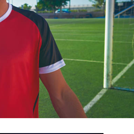
خوش
آمدید
/
luanvi