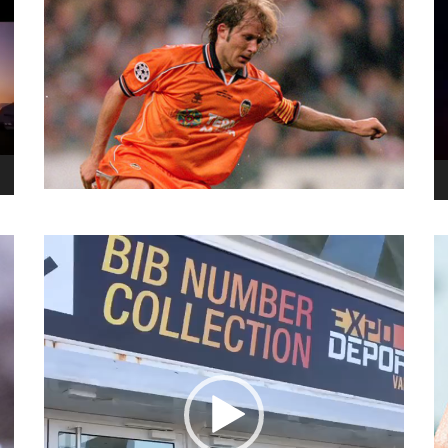
نما
وید
نمایشگر
ویدیو