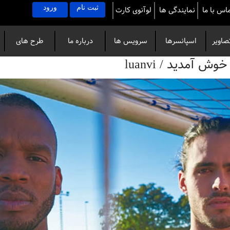
ثبت نام
ورود
اس با ما
نمایندگی ها
لوآنوی کارت
صاویر
اسپانسرها
سرویس ها
درباره ما
طرح های
آمدید / luanvi
خاص