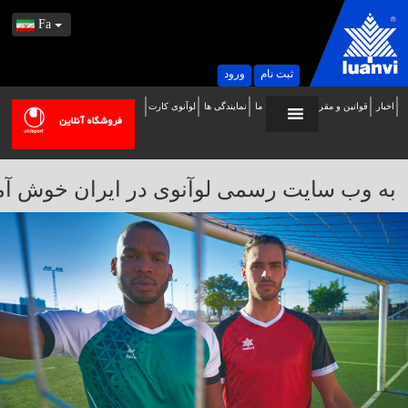
Fa
ثبت نام
ورود
اخبار
قوانین و مقررات
تماس با ما
نمایندگی ها
لوآنوی کارت
ه
ب
ایت
به وب سایت رسمی لوآنوی در ایران خوش آمدید / 
سمی
وآنوی
ر
یران
وش
مدید