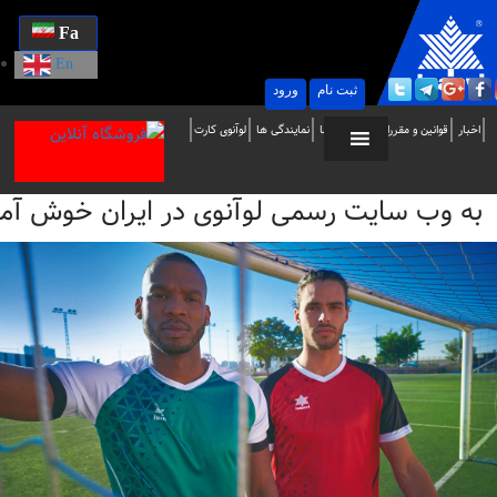
Fa
En
ثبت نام
ورود
ه
اخبار
قوانین و مقررات
تماس با ما
نمایندگی ها
لوآنوی کارت
ب
به وب سایت رسمی لوآنوی در ایران خوش آمدید / i
ایت
سمی
وآنوی
ر
یران