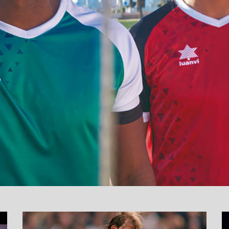
نما
وید