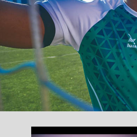
یشگر
یو