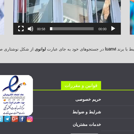
00:58
00:00
 با برند
luanvi
در جستجوهای خود به جای عبارت
لوانوی
از شکل نوشتاری ص
قوانین و مقررات
حریم خصوصی
شرایط و ضوابط
خدمات مشتریان