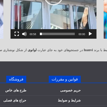
00:58
00:00
 با برند
luanvi
در جستجوهای خود به جای عبارت
لوانوی
از شکل نوشتاری ص
قوانین و مقررات
فروشگاه
حریم خصوصی
طرح های خاص
شرایط و ضوابط
حراج های فصلی