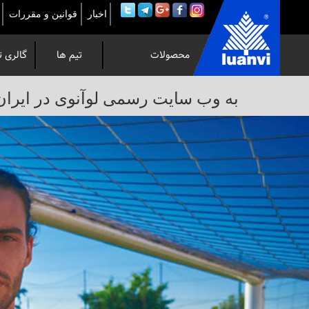
اخبار
قوانین و مقررات
محصولات
تیم ها
گالری ت
به
به وب سایت رسمی لوآنوی در ایران خوش 
وب
سایت
رسمی
لوآنوی
در
ایران
خوش