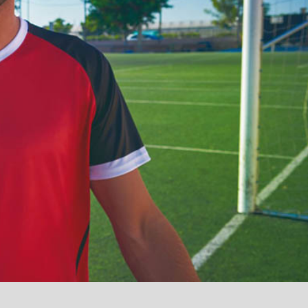
آمدید
/
luanvi