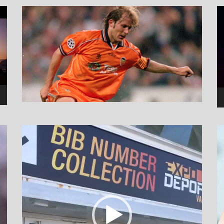
نما
وید
نمایشگر
ویدیو