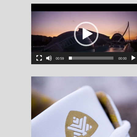
یشگر
یو
00:59
00:00