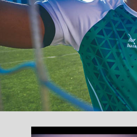
یشگر
یو