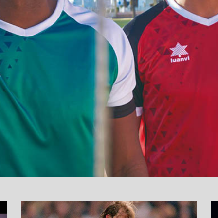
نما
وید