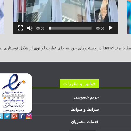
00:58
00:00
 با برند
luanvi
در جستجوهای خود به جای عبارت
لوانوی
از شکل نوشتاری ص
قوانین و مقررات
حریم خصوصی
شرایط و ضوابط
خدمات مشتریان