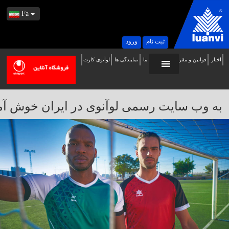
Fa
ثبت نام
ورود
اخبار
قوانین و مقررات
تماس با ما
نمایندگی ها
لوآنوی کارت
ه
ب
ایت
به وب سایت رسمی لوآنوی در ایران خوش آمدید / 
سمی
وآنوی
ر
یران
وش
مدید