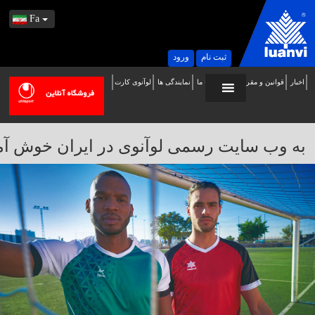
Fa
ثبت نام
ورود
اخبار
قوانین و مقررات
تماس با ما
نمایندگی ها
لوآنوی کارت
ه
ب
ایت
به وب سایت رسمی لوآنوی در ایران خوش آمدید / 
سمی
وآنوی
ر
یران
وش
مدید