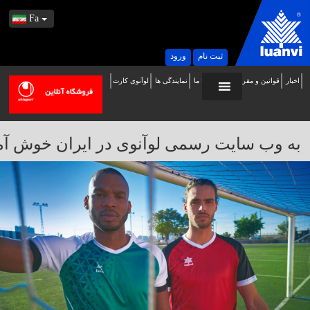
Fa
ثبت نام
ورود
اخبار
قوانین و مقررات
تماس با ما
نمایندگی ها
لوآنوی کارت
ه
ب
ایت
به وب سایت رسمی لوآنوی در ایران خوش آمدید / 
سمی
وآنوی
ر
یران
وش
مدید