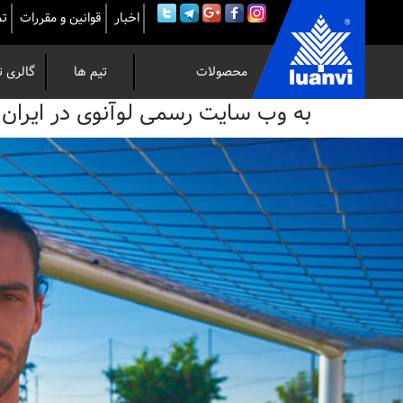
اخبار
قوانین و مقررات
تم
محصولات
تیم ها
گالری ت
به
به وب سایت رسمی لوآنوی در ایران خوش 
وب
سایت
رسمی
لوآنوی
در
ایران