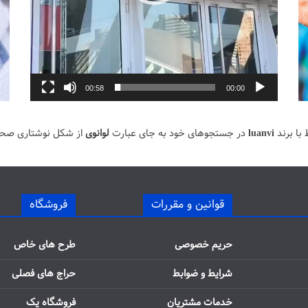
00:58
00:00
با برند
luanvi
در جستجوهای خود به جای عبارت
لوانوی
از شکل نوشتاری صح
قوانین و مقررات
فروشگاه
حریم خصوصی
طرح های خاص
شرایط و ضوابط
حراج های فصلی
خدمات مشتریان
فروشگاه یک