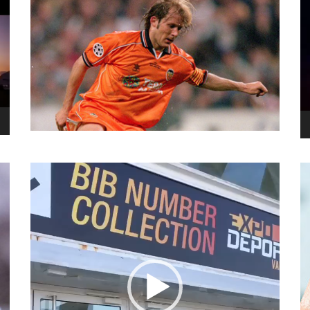
نما
وید
نمایشگر
ویدیو