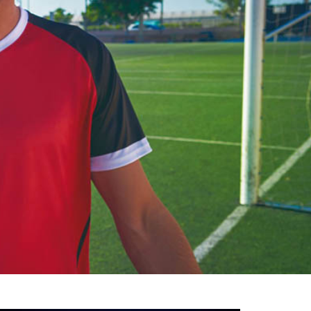
خوش
آمدید
/
luanvi