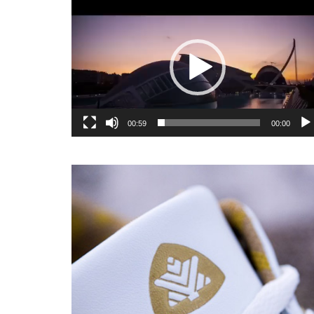
یشگر
یو
00:59
00:00