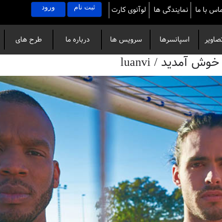
ثبت نام
ورود
اس با ما
نمایندگی ها
لوآنوی کارت
صاویر
اسپانسرها
سرویس ها
درباره ما
طرح های
آمدید / luanvi
خاص