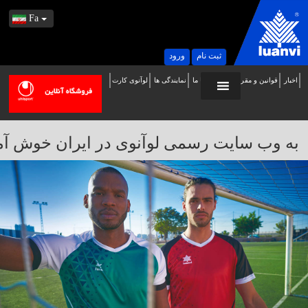
Fa
ثبت نام
ورود
اخبار
قوانین و مقررات
تماس با ما
نمایندگی ها
لوآنوی کارت
ه
ب
ایت
به وب سایت رسمی لوآنوی در ایران خوش آمدید / 
سمی
وآنوی
ر
یران
وش
مدید