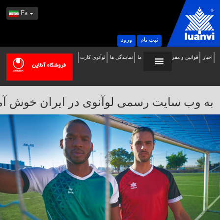
Fa
ثبت نام
ورود
اخبار
قوانین و مقررات
تماس با ما
نمایندگی ها
لوآنوی کارت
ه
ب
ایت
به وب سایت رسمی لوآنوی در ایران خوش آمدید / 
سمی
وآنوی
ر
یران
وش
مدید