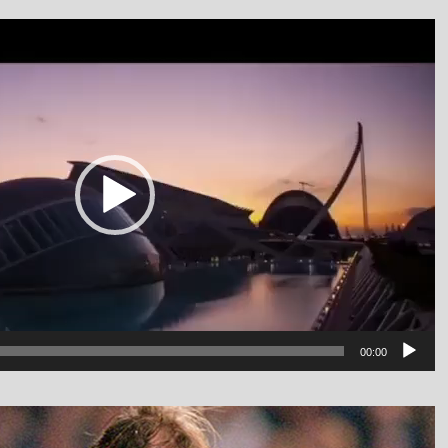
نمایشگر
ویدیو
luanv
00:00