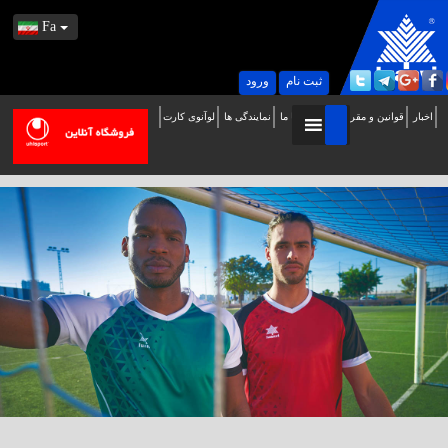
Fa
ثبت نام
ورود
اخبار
قوانین و مقررات
تماس با ما
نمایندگی ها
لوآنوی کارت
ه
ب
ایت
سمی
وآنوی
ر
یران
وش
مدید