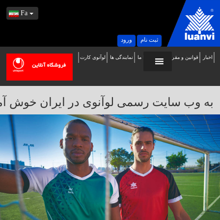
Fa
ثبت نام
ورود
اخبار
قوانین و مقررات
تماس با ما
نمایندگی ها
لوآنوی کارت
ه
ب
ایت
به وب سایت رسمی لوآنوی در ایران خوش آمدید / 
سمی
وآنوی
ر
یران
وش
مدید