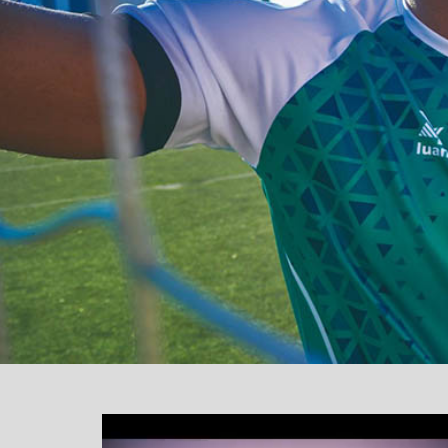
یشگر
یو