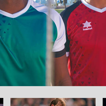
نما
وید