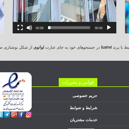
00:58
00:00
 با برند
luanvi
در جستجوهای خود به جای عبارت
لوانوی
از شکل نوشتاری ص
قوانین و مقررات
حریم خصوصی
شرایط و ضوابط
خدمات مشتریان