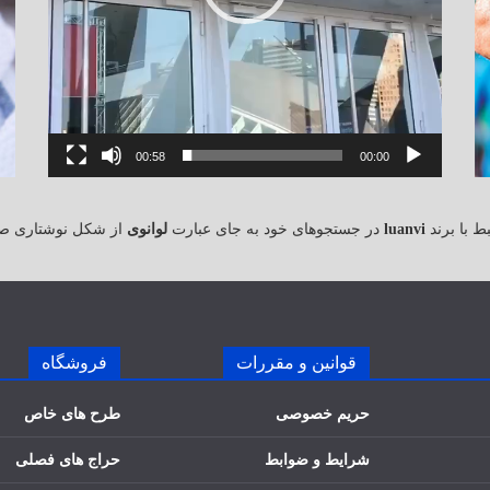
00:58
00:00
 با برند
luanvi
در جستجوهای خود به جای عبارت
لوانوی
از شکل نوشتاری ص
قوانین و مقررات
فروشگاه
حریم خصوصی
طرح های خاص
شرایط و ضوابط
حراج های فصلی