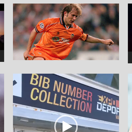
نما
وید
نمایشگر
ویدیو