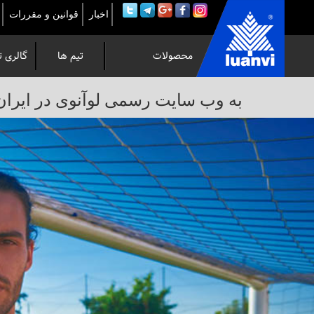
اخبار
قوانین و مقررات
محصولات
تیم ها
گالری ت
به
به وب سایت رسمی لوآنوی در ایران خوش 
وب
سایت
رسمی
لوآنوی
در
ایران
خوش