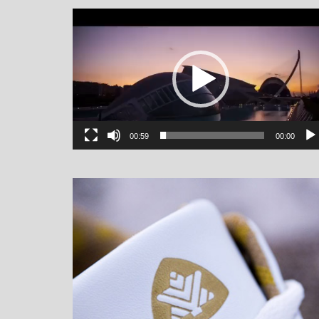
یشگر
یو
00:59
00:00