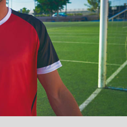
آمدید
/
luanvi