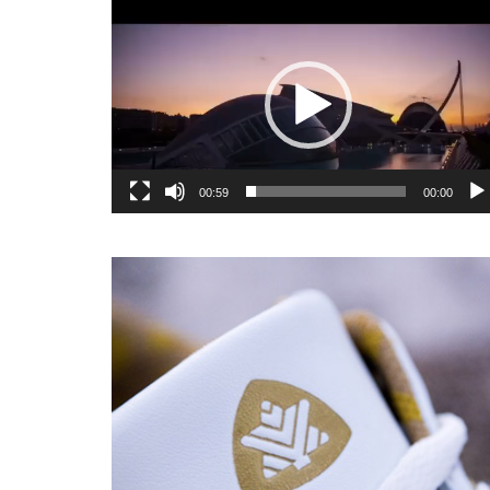
یشگر
یو
00:59
00:00