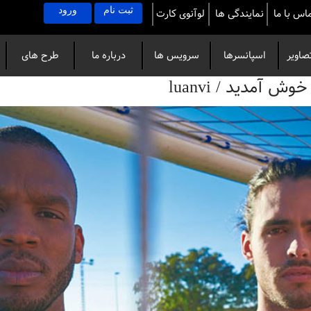
ثبت نام
ورود
اس با ما
نمایندگی ها
لوآنوی کارت
صاویر
اسپانسرها
سرویس ها
درباره ما
طرح های
آمدید / luanvi
خاص