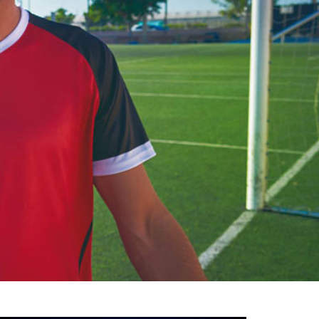
خوش
آمدید
/
luanvi