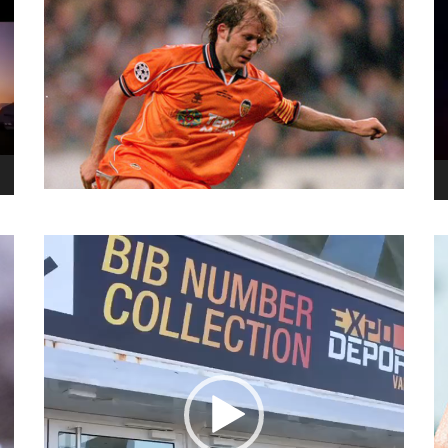
نما
وید
نمایشگر
ویدیو