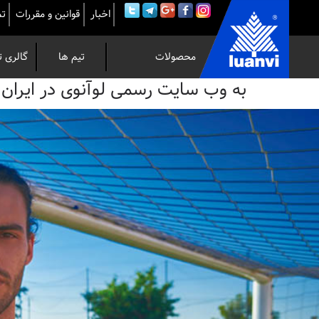
اخبار
قوانین و مقررات
تم
محصولات
تیم ها
گالری ت
به
به وب سایت رسمی لوآنوی در ایران خوش 
وب
سایت
رسمی
لوآنوی
در
ایران