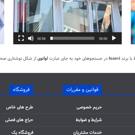
00:58
00:00
با برند
luanvi
در جستجوهای خود به جای عبارت
لوانوی
از شکل نوشتاری صح
قوانین و مقررات
فروشگاه
حریم خصوصی
طرح های خاص
شرایط و ضوابط
حراج های فصلی
خدمات مشتریان
فروشگاه یک