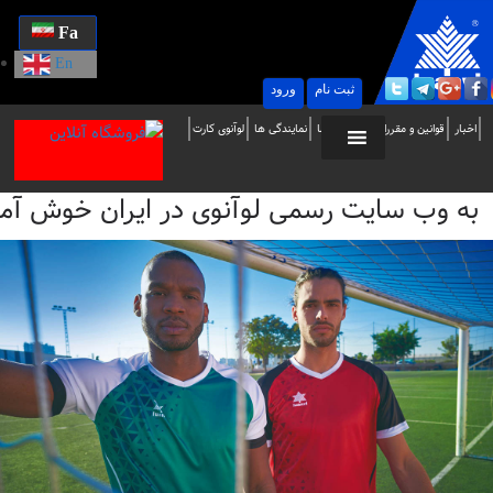
Fa
En
ثبت نام
ورود
ه
اخبار
قوانین و مقررات
تماس با ما
نمایندگی ها
لوآنوی کارت
ب
به وب سایت رسمی لوآنوی در ایران خوش آمدید / i
ایت
سمی
وآنوی
ر
یران