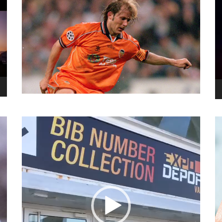
نما
وید
نمایشگر
ویدیو