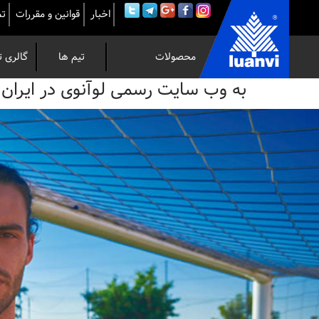
اخبار
قوانین و مقررات
تم
محصولات
تیم ها
گالری ت
به
به وب سایت رسمی لوآنوی در ایران خوش 
وب
سایت
رسمی
لوآنوی
در
ایران