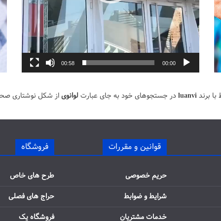
00:58
00:00
با برند
luanvi
در جستجوهای خود به جای عبارت
لوانوی
از شکل نوشتاری صح
قوانین و مقررات
فروشگاه
حریم خصوصی
طرح های خاص
شرایط و ضوابط
حراج های فصلی
خدمات مشتریان
فروشگاه یک