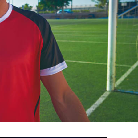
خوش
آمدید
/
luanvi