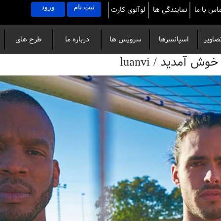
ثبت نام
ورود
اس با ما
نمایندگی ها
لوآنوی کارت
صاویر
اسپانسرها
سرویس ها
درباره ما
طرح های
آمدید / luanvi
خاص