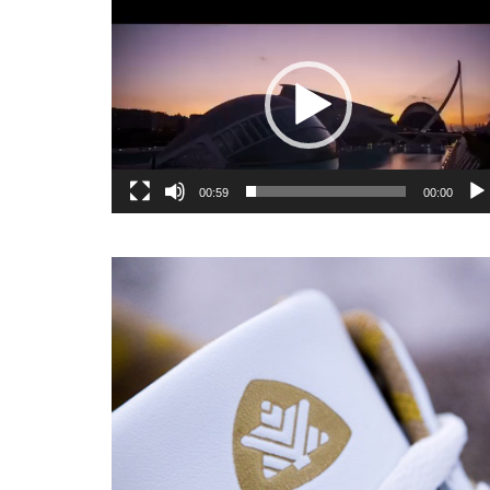
یشگر
یو
00:59
00:00